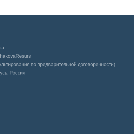
на
UshakovaResurs
сультирования по предварительной договоренности)
усь, Россия