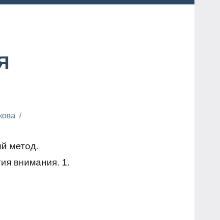
Я
кова
ий метод.
ия внимания. 1.